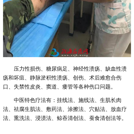
压力性损伤、糖尿病足、神经性溃疡、缺血性溃
疡和坏疽、静脉淤积性溃疡、创伤、术后难愈合伤
口、失禁性皮炎、窦道、瘘管等各种伤口问题。
中医特色疗法有：挂线法、施线法、生肌长肉
法、祛腐生肌法、敷药法、涂擦法、穴贴法、放血疗
法、熏洗法、浸渍法、鲸吞清创法、蚕食清创法等。