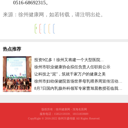
0516-68692315。
来源：徐州健康网，如若转载，请注明出处。
热点推荐
投资9亿多！徐州又将建一个大型医院...
徐州市职业健康协会拟任负责人任职前公示
让科技之“泥”，筑就千家万户的健康之美
徐州市妇幼保健院首场世界母乳喂养周宣传活动开启
8月7日国内乳腺外科领军专家曹旭晨教授莅临我徐州市妇幼保健院坐诊
版权所有：徐州健康网 - 淮海名医网
服务电话：15852159339、18151859889
CopyRight © 2016-2022 徐州方盛传媒 All Rights Reserved.