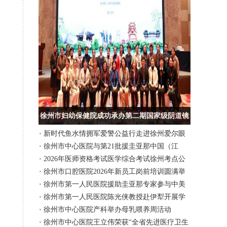
徐州市妇幼保健院成功承办第二期国家级阴道镜
新时代鱼水情拥军爱警公益行走进徐州爱尔眼
及宫颈病规范化防治实训班
徐州市中心医院与第21批援圭亚那中国（江
科医院
2026年医师资格考试医学综合考试徐州考点公
苏）医疗队开展远程会诊
徐州市口腔医院2026年新员工岗前培训圆满举
告
徐州市第一人民医院援助圭亚那专家参与中美
办
徐州市第一人民医院陈光侠教授赴伊犁开展学
圭三国专家联合外科诊疗活动
徐州市中心医院产科举办母乳喂养周活动
术交流，书写医疗协作新篇章
徐州市中心医院王立伟荣获“全省先进医疗卫生