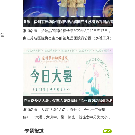
喜报丨徐州市妇幼保健院护理品管圈在江苏省第九届品管
淮海名医：护理品管圈斩获佳绩2025年8月15日至17日，
圈（多维工具）大赛中斩获佳绩！
性
由江苏省医院协会主办的第九届医院品管圈（多维工具）
大会在徐州圆满收官。徐州市妇幼保健院护理部推送
的“盆悦新生圈”项目，在三级医院护
赤日炎炎话大暑，伏羊入腹湿寒除 #徐州市妇幼保健院科
淮海名医：大暑“大暑”之名，源于《月令七十二候集
普
解》：“大暑，六月中。暑，热也，就热之中分为大小，
月初为小，月中为大，今则热气犹大也。”简单来说，暑
专题报道
代表炎热。夏季最热的时段被划