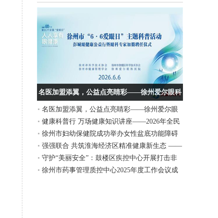
名医加盟添翼，公益点亮睛彩——徐州爱尔眼科
名医加盟添翼，公益点亮睛彩——徐州爱尔眼
医院“6·6爱眼日”主题活动圆满举行
健康科普行 万场健康知识讲座——2026年全民
科医院“6·6爱眼日”主题活动圆满举行
徐州市妇幼保健院成功举办女性盆底功能障碍
营养周暨“5.20”中国学生营养日、大学生体质提
强强联合 共筑淮海经济区精准健康新生态 ——
性疾病诊疗新技术、新进展学习班
升行动义诊活动在徐州工程学院举行
守护“美丽安全”：鼓楼区疾控中心开展打击非
上海细胞治疗集团徐州运营中心与徐州美年大
徐州市药事管理质控中心2025年度工作会议成
法医美宣传活动
健康签署战略合作协议
功举办