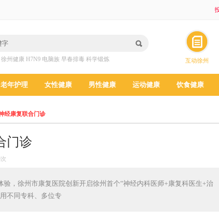
投
：
徐州健康
H7N9
电脑族
早春排毒
科学锻炼
互动徐州
老年护理
女性健康
男性健康
运动健康
饮食健康
神经康复联合门诊
合门诊
9次
体验，徐州市康复医院创新开启徐州首个“神经内科医师+康复科医生+治
采用不同专科、多位专