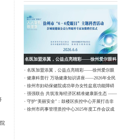
名医加盟添翼，公益点亮睛彩——徐州爱尔眼科
名医加盟添翼，公益点亮睛彩——徐州爱尔眼
医院“6·6爱眼日”主题活动圆满举行
健康科普行 万场健康知识讲座——2026年全民
科医院“6·6爱眼日”主题活动圆满举行
徐州市妇幼保健院成功举办女性盆底功能障碍
营养周暨“5.20”中国学生营养日、大学生体质提
强强联合 共筑淮海经济区精准健康新生态 ——
性疾病诊疗新技术、新进展学习班
升行动义诊活动在徐州工程学院举行
将
守护“美丽安全”：鼓楼区疾控中心开展打击非
上海细胞治疗集团徐州运营中心与徐州美年大
徐州市药事管理质控中心2025年度工作会议成
法医美宣传活动
健康签署战略合作协议
功举办
院