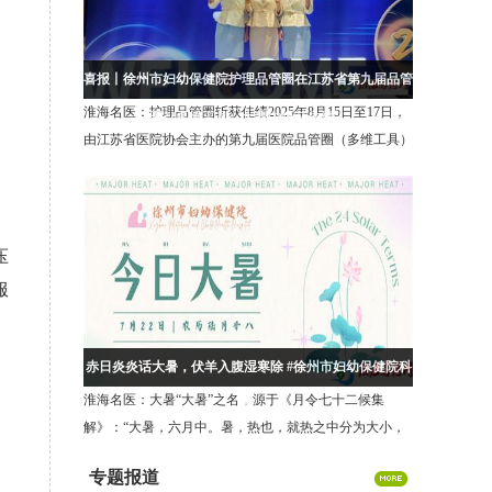
喜报丨徐州市妇幼保健院护理品管圈在江苏省第九届品管
淮海名医：护理品管圈斩获佳绩2025年8月15日至17日，
圈（多维工具）大赛中斩获佳绩！
由江苏省医院协会主办的第九届医院品管圈（多维工具）
大会在徐州圆满收官。徐州市妇幼保健院护理部推送
的“盆悦新生圈”项目，在三级医院护
压
服
赤日炎炎话大暑，伏羊入腹湿寒除 #徐州市妇幼保健院科
淮海名医：大暑“大暑”之名，源于《月令七十二候集
普
解》：“大暑，六月中。暑，热也，就热之中分为大小，
月初为小，月中为大，今则热气犹大也。”简单来说，暑
专题报道
代表炎热。夏季最热的时段被划