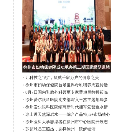
，
徐州市妇幼保健院成功承办第二期国家级阴道镜
让科技之“泥”，筑就千家万户的健康之美
及宫颈病规范化防治实训班
徐州市妇幼保健院首场世界母乳喂养周宣传活
8月7日国内乳腺外科领军专家曹旭晨教授莅临
动开启
徐州爱尔眼科医院党支部深入王杰主题邮局参
我徐州市妇幼保健院坐诊
徐州爱尔眼科医院续写新时代拥军爱警鱼水情
观考察
冰山透天然深岩水——综合产品特点+市场核心
徐州医科大学志愿者在徐州市中心医院开展志
竞争优势
苏超球员王照杰，选择徐州一院解锁清
愿服务实践活动