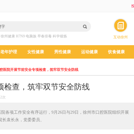
投
：
徐州健康
H7N9
电脑族
早春排毒
科学锻炼
互动徐州
老年护理
女性健康
男性健康
运动健康
饮食健康
腔医院开展节前安全专项检查，筑牢双节安全防线
项检查，筑牢双节安全防线
82次
院各项工作安全有序运行，9月26日与29日，徐州市口腔医院组织开展
院长袁长永，党委委员、