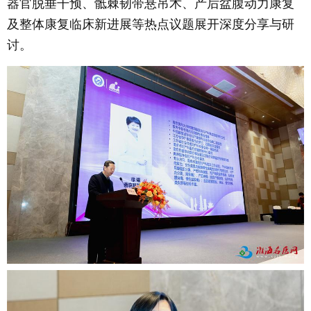
器官脱垂干预、骶棘韧带悬吊术、产后盆腹动力康复
及整体康复临床新进展等热点议题展开深度分享与研
讨。