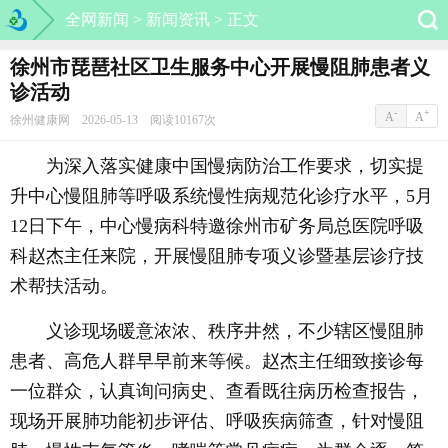
全网新闻 >
新闻资讯 >
正文
徐州市琵琶社区卫生服务中心开展慢阻肺患者义
诊活动
-
+
A
A
徐州健康网 2026-05-13 阅读10167次
为深入落实健康中国慢病防治工作要求，切实提
升中心慢阻肺等呼吸系统慢性病规范化诊疗水平，5月
12日下午，中心慢病科特邀徐州市矿务局总医院呼吸
科赵杰主任来院，开展慢阻肺专项义诊暨基层诊疗技
术帮扶活动。
义诊现场暖意浓浓、秩序井然，不少辖区慢阻肺
患者、高危人群早早前来等候。赵杰主任细致接诊每
一位群众，认真询问病史、查看既往病历检查报告，
现场开展肺功能初步评估、呼吸疾病筛查，针对慢阻