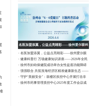
院
破
和
置
名医加盟添翼，公益点亮睛彩——徐州爱尔眼科
基
名医加盟添翼，公益点亮睛彩——徐州爱尔眼
医院“6·6爱眼日”主题活动圆满举行
健康科普行 万场健康知识讲座——2026年全民
科医院“6·6爱眼日”主题活动圆满举行
徐州市妇幼保健院成功举办女性盆底功能障碍
营养周暨“5.20”中国学生营养日、大学生体质提
强强联合 共筑淮海经济区精准健康新生态 ——
性疾病诊疗新技术、新进展学习班
升行动义诊活动在徐州工程学院举行
为
守护“美丽安全”：鼓楼区疾控中心开展打击非
上海细胞治疗集团徐州运营中心与徐州美年大
徐州市药事管理质控中心2025年度工作会议成
法医美宣传活动
健康签署战略合作协议
敏
功举办
准