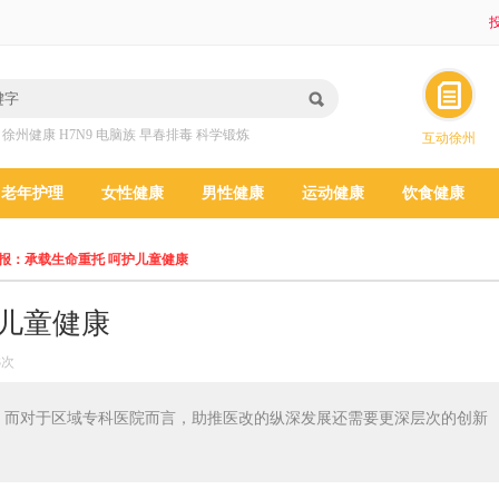
投
：
徐州健康
H7N9
电脑族
早春排毒
科学锻炼
互动徐州
老年护理
女性健康
男性健康
运动健康
饮食健康
报：承载生命重托 呵护儿童健康
儿童健康
3次
。而对于区域专科医院而言，助推医改的纵深发展还需要更深层次的创新