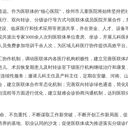
。作为医联体的“核心医院”，徐州市儿童医院将始终坚持把
医疗、双向转诊、分级诊疗等方式与医联体成员医院开展合作，
建设、临床医疗和技术应用等资源共享，并在资金、人才、设备
院共派出专家3000余人次到医联体单位查房、坐诊，开展儿科医
务人员免费参加培训千余人次，为区域儿科医疗协作提供高效平台
协作机制，调动医联体内各医疗机构积极性，建立完善医联体
患儿、术后恢复期患儿及时转诊至下级医疗机构继续治疗和康复
理连续性服务；邀请儿科主任及产科主任，定期在安徽、河南、
会，建立医联体合作常态化机制；完善双向转诊绿色通道，简化
与流程等方面进行优化，建立疑难会诊协商沟通机制，达到医联
命、不负重托，不断谋取工作新突破，不断开创工作新局面，促
培养的基地、职业认同的沙龙；促使医联体成为推进落实分级诊