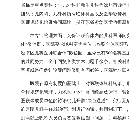
省临床重点专科；小儿外科和新生儿科为徐州市诊疗
团队；儿内科、儿外科所有临床科室以及医学影像科
医师规范化培训协同基地、是江苏省紧急医学救援基
在专业管理方面，为保证联合体内的儿科医师间交
体”微信群，医院要求以科室为单位与各联合体医院形
经济区儿科医师联合体”微信圈，至今已有500名科
的共同努力，全年回复各类学术问题千余条。相关科
事项或是病例讨论等问题做到有问必答，医院针对回
医院在原有制度的基础上，对医联体转科转诊、病
全程规范化管理，力求医联体平台持续高效运行。转
医联体成员单位的转诊患儿开辟“绿色通道”，实行无
诊医院儿科主任就治疗计划进行沟通，共同制订下一
副高以上职称人员负责答复微信圈中问题，并精确到