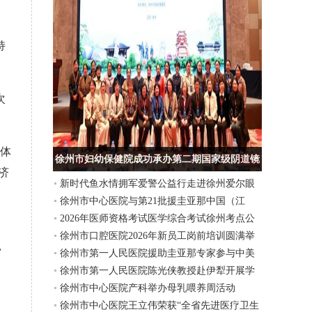
持
次
体
徐州市妇幼保健院成功承办第二期国家级阴道镜
济
新时代鱼水情拥军爱警公益行走进徐州爱尔眼
及宫颈病规范化防治实训班
徐州市中心医院与第21批援圭亚那中国（江
科医院
2026年医师资格考试医学综合考试徐州考点公
苏）医疗队开展远程会诊
。
徐州市口腔医院2026年新员工岗前培训圆满举
告
，
徐州市第一人民医院援助圭亚那专家参与中美
办
徐州市第一人民医院陈光侠教授赴伊犁开展学
圭三国专家联合外科诊疗活动
徐州市中心医院产科举办母乳喂养周活动
术交流，书写医疗协作新篇章
徐州市中心医院王立伟荣获“全省先进医疗卫生