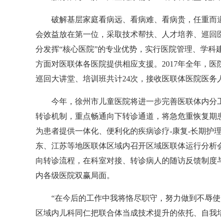
破解基层家庭看病远、看病难、看病贵，任重而道远
会效益放在第一位，采取技术帮扶、人才培养、巡回
分发挥“核心医院”的专业优势，实行医院管理、学科
方面对医联体各医院提供相应支援。2017年全年，医
巡回大讲堂、培训班共计24次，接收医联体医院医
今年，徐州市儿童医院将进一步完善医联体内分工
转诊机制，重点畅通向下转诊通道，将急危重恢复期
为患者提供一体化、便利化的疾病诊疗-康复-长期护
东、江苏等地医联体区域内召开区域医联体运行分析
向转诊流程，在科室对接、转诊病人的随访反馈制度
内各级医院双赢局面。
“在今后的工作中我将恪尽职守，努力做到不辱使
区域内儿科同仁把联合体当成技术提升的依托、自我