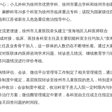
中心；小儿外科为徐州市优势学科、徐州市重点学科和徐州市创
、麻醉科等20多个科室为徐州市临床重点专科；该院为国家级住
地和江苏省新生儿危急重症救治指导中心。
流更便捷，徐州市儿童医院牵头建立“淮海地区儿科医师联合
成对接，临床、医技各科室主任及主要职能科室主任均加入“淮
室主任及业务骨干加入，这一群体的人数仍在不断增长着。通过大
室对医联体内医师咨询学术问题、转诊患儿情况、继续教育学习
答问题情况进行评价考核。
情评估、会诊、微信平台管理等工作制定了相关管理规范，通
诊制度中规定，基层医院转诊至徐州市儿童医院的患儿，特别是
条件收治；会诊制度中规定，收治科室于患儿入院一定时限内与
步治疗方案；微信圈管理规定中要求，各科室由主任或主任指定
每天回答问题的时间段。