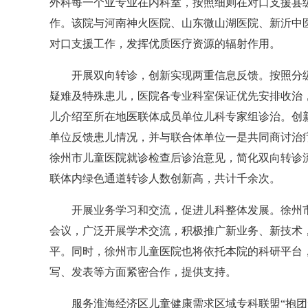
外科每一个亚专业在内科室，按照细则在对口支援县
作。该院与河南神火医院、山东微山湖医院、新沂中
对口支援工作，发挥优质医疗资源的辐射作用。
开展双向转诊，创新实现两重信息反馈。按照分级
疑难及特殊患儿，医院各专业科室保证优先安排收治
儿介绍至所在地医联体成员单位儿科专家组诊治。创
单位反馈患儿情况，并与联合体单位一是共同商讨治
徐州市儿童医院就诊检查后诊治意见，简化双向转诊流
联体内绿色通道转诊人数创新高，共计千余次。
开展业务学习和交流，促进儿科整体发展。徐州市
会议，广泛开展学术交流，积极推广新业务、新技术
平。同时，徐州市儿童医院也将依托本院的科研平台，
写、发表等方面紧密合作，提供支持。
服务淮海经济区儿童健康需求区域专科联盟“抱团