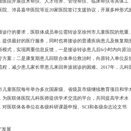
级医院开展技术帮扶、人才培养、管理帮扶、临床帮扶等具体工
医院、沛县嘉华医院等近20家医院签订支援协议，开展多种形式
诊疗的要求，医联体成员单位需转诊至徐州市儿童医院的危重
，提供最好的医疗服务，同时也将接诊的普通疾病患儿及恢复期
新模式，实现两重信息反馈，一是接诊转诊患儿后6小时内向原
疗方案；二是康复期患儿回联合体单位救治时，向原转入单位反
程，减少患儿家长带患儿来回奔波就诊的困难。2017年，儿科
儿童医院每年举办多次国家级、省级及市级继续教育项目和学
，为医联体医院儿科医师提供学术交流的平台，共同提高学术水
对医联体各单位在各级科研课题申报、SCI和各级杂志论文书
”发展