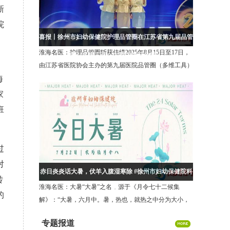
新
院
喜报丨徐州市妇幼保健院护理品管圈在江苏省第九届品管
淮海名医：护理品管圈斩获佳绩2025年8月15日至17日，
圈（多维工具）大赛中斩获佳绩！
由江苏省医院协会主办的第九届医院品管圈（多维工具）
海
大会在徐州圆满收官。徐州市妇幼保健院护理部推送
的“盆悦新生圈”项目，在三级医院护
家
班
过
对
赤日炎炎话大暑，伏羊入腹湿寒除 #徐州市妇幼保健院科
转
淮海名医：大暑“大暑”之名，源于《月令七十二候集
普
的
解》：“大暑，六月中。暑，热也，就热之中分为大小，
月初为小，月中为大，今则热气犹大也。”简单来说，暑
专题报道
代表炎热。夏季最热的时段被划