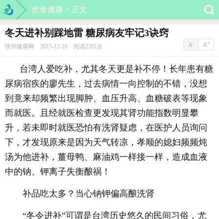
饮食健康 >
正文
冬天进补别踩地雷 糖尿病友牢记3诀窍
-
+
A
A
徐州健康网 2015-12-10 阅读2281次
台湾人爱吃补，尤其冬天更是补不停！长年患有糖
尿病宿疾的廖先生，过去病情一向控制的不错，没想
到竟来却频繁出现脚肿、血压升高、血糖破表等现象
而就医。且经就医检查更发现其肾功能指数明显攀
升，若未即时就医恐怕有洗肾疑虑，在医护人员询问
下，才发现原来是因为天气转凉，孝顺的媳妇频频炖
汤为他进补，薑母鸭、麻油鸡一样接一样，造成血液
中的钠、钾离子失衡酿祸！
补品吃太多？当心钠钾偏高酿洗肾
“冬令进补”可谓是台湾历史悠久的民间习俗，尤