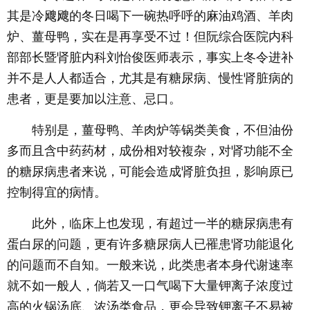
其是冷飕飕的冬日喝下一碗热呼呼的麻油鸡酒、羊肉
炉、薑母鸭，实在是再享受不过！但阮综合医院内科
部部长暨肾脏内科刘怡俊医师表示，事实上冬令进补
并不是人人都适合，尤其是有糖尿病、慢性肾脏病的
患者，更是要加以注意、忌口。
特别是，薑母鸭、羊肉炉等锅类美食，不但油份
多而且含中药药材，成份相对较複杂，对肾功能不全
的糖尿病患者来说，可能会造成肾脏负担，影响原已
控制得宜的病情。
此外，临床上也发现，有超过一半的糖尿病患有
蛋白尿的问题，更有许多糖尿病人已罹患肾功能退化
的问题而不自知。一般来说，此类患者本身代谢速率
就不如一般人，倘若又一口气喝下大量钾离子浓度过
高的火锅汤底、浓汤类食品，更会导致钾离子不易被